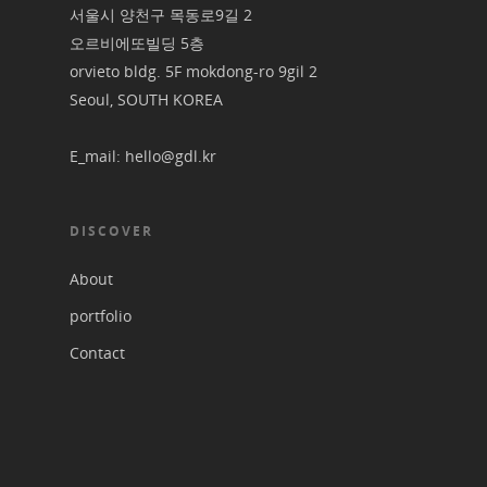
서울시 양천구 목동로9길 2
오르비에또빌딩 5층
orvieto bldg. 5F mokdong-ro 9gil 2
Seoul, SOUTH KOREA
E_mail: hello@gdl.kr
DISCOVER
About
portfolio
Contact