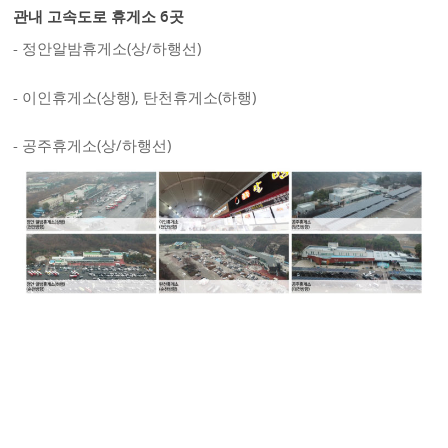
관내 고속도로 휴게소 6곳
- 정안알밤휴게소(상/하행선)
- 이인휴게소(상행), 탄천휴게소(하행)
- 공주휴게소(상/하행선)