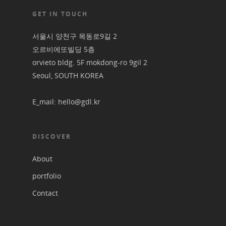
GET IN TOUCH
서울시 양천구 목동로9길 2
오르비에또빌딩 5층
orvieto bldg. 5F mokdong-ro 9gil 2
Seoul, SOUTH KOREA
E_mail: hello@gdl.kr
DISCOVER
About
portfolio
Contact